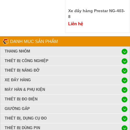
Xe đẩy hàng Prestar NG-403-
8
Liên hệ
DANH MỤC SẢN PHẨM
THANG NHÔM
THIẾT BỊ CÔNG NGHIỆP
THIẾT BỊ NÂNG ĐỠ
XE ĐẨY HÀNG
MÁY HÀN & PHỤ KIỆN
THIẾT BỊ ĐO ĐIỆN
GIƯỜNG GẤP
THIẾT BỊ, DỤNG CỤ ĐO
THIẾT BỊ DÙNG PIN