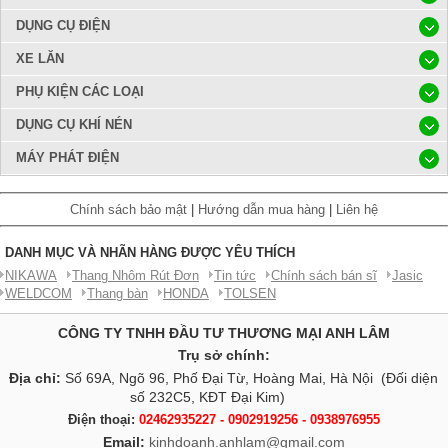
DỤNG CỤ ĐIỆN
XE LĂN
PHỤ KIỆN CÁC LOẠI
DỤNG CỤ KHÍ NÉN
MÁY PHÁT ĐIỆN
Chính sách bảo mật
|
Hướng dẫn mua hàng
|
Liên hệ
DANH MỤC VÀ NHÃN HÀNG ĐƯỢC YÊU THÍCH
NIKAWA
Thang Nhôm Rút Đơn
Tin tức
Chính sách bán sĩ
Jasic
WELDCOM
Thang bàn
HONDA
TOLSEN
CÔNG TY TNHH ĐẦU TƯ THƯƠNG MẠI ANH LÂM
Trụ sở chính:
Địa chỉ:
Số 69A, Ngõ 96, Phố Đại Từ, Hoàng Mai, Hà Nội (Đối diện
số 232C5, KĐT Đại Kim)
Điện thoại:
02462935227 - 0902919256 - 0938976955
Email:
kinhdoanh.anhlam@gmail.com