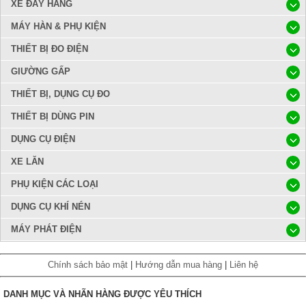
XE ĐẨY HÀNG
MÁY HÀN & PHỤ KIỆN
THIẾT BỊ ĐO ĐIỆN
GIƯỜNG GẤP
THIẾT BỊ, DỤNG CỤ ĐO
THIẾT BỊ DÙNG PIN
DỤNG CỤ ĐIỆN
XE LĂN
PHỤ KIỆN CÁC LOẠI
DỤNG CỤ KHÍ NÉN
MÁY PHÁT ĐIỆN
Chính sách bảo mật
|
Hướng dẫn mua hàng
|
Liên hệ
DANH MỤC VÀ NHÃN HÀNG ĐƯỢC YÊU THÍCH