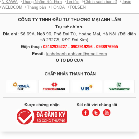
NIKAWA
Thang Nhôm Rút Đơn
Tin tức
Chính sách bán sĩ
Jasic
WELDCOM
Thang bàn
HONDA
TOLSEN
CÔNG TY TNHH ĐẦU TƯ THƯƠNG MẠI ANH LÂM
Trụ sở chính:
Địa chỉ:
Số 69A, Ngõ 96, Phố Đại Từ, Hoàng Mai, Hà Nội (Đối diện
số 232C5, KĐT Đại Kim)
Điện thoại:
02462935227 - 0902919256 - 0938976955
Email:
kinhdoanh.anhlam@gmail.com
Ô TÔ ĐỖ CỬA
CHẤP NHẬN THANH TOÁN
Được chứng nhận
Kết nối với chúng tôi