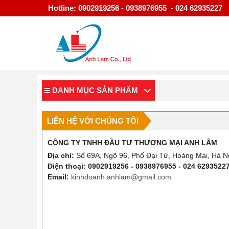
Hotline: 0902919256 - 0938976955 - 024 62935227
DANH MỤC SẢN PHẨM
LIÊN HỆ VỚI CHÚNG TÔI
CÔNG TY TNHH ĐẦU TƯ THƯƠNG MẠI ANH LÂM
Địa chỉ:
Số 69A, Ngõ 96, Phố Đại Từ, Hoàng Mai, Hà N
Điện thoại: 0902919256 - 0938976955 - 024 6293522
Email:
kinhdoanh.anhlam@gmail.com