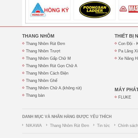
THANG NHÔM
THIẾT BỊ
Thang Nhôm Rút Đơn
Con Đội - 
Thang Nhôm Trượt
Pa Lăng X
Thang Nhôm Gấp Chữ M
Xe Nâng Hà
Thang Nhôm Rút Gọn Chữ A
Thang Nhôm Cách Điện
Thang Nhôm Ghế
Thang Nhôm Chữ A.(không rút)
MÁY PHÁT
Thang bàn
FLUKE
DANH MỤC VÀ NHÃN HÀNG ĐƯỢC YÊU THÍCH
NIKAWA
Thang Nhôm Rút Đơn
Tin tức
Chính sách