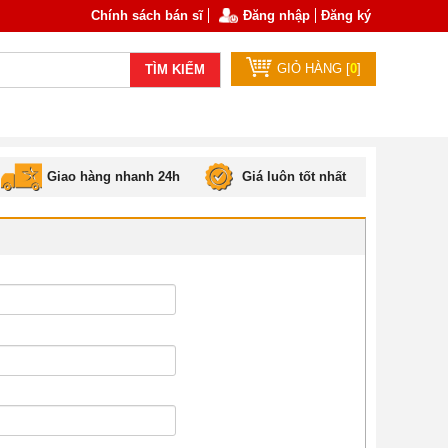
Chính sách bán sĩ
Đăng nhập
Đăng ký
GIỎ HÀNG [
0
]
TÌM KIẾM
Giao hàng nhanh 24h
Giá luôn tốt nhất