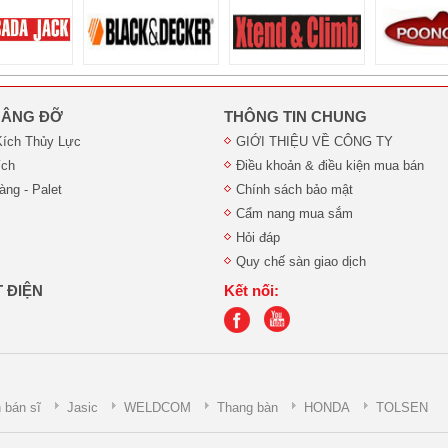
 NÂNG ĐỠ
THÔNG TIN CHUNG
Kích Thủy Lực
GIỚI THIỆU VỀ CÔNG TY
ích
Điều khoản & điều kiện mua bán
ng - Palet
Chính sách bảo mật
Cẩm nang mua sắm
Hỏi đáp
Quy chế sàn giao dịch
 ĐIỆN
Kết nối:
 bán sĩ
Jasic
WELDCOM
Thang bàn
HONDA
TOLSEN