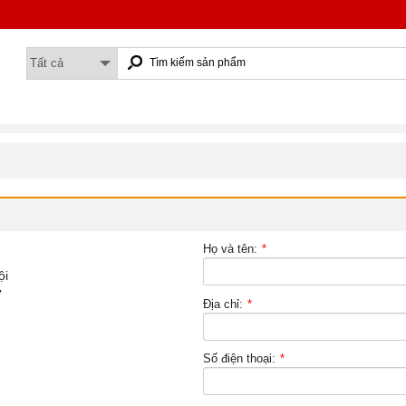
Họ và tên:
*
ội
7
Địa chỉ:
*
Số điện thoại:
*