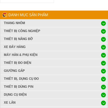
DANH MỤC SẢN PHẨM
THANG NHÔM
THIẾT BỊ CÔNG NGHIỆP
THIẾT BỊ NÂNG ĐỠ
XE ĐẨY HÀNG
MÁY HÀN & PHỤ KIỆN
THIẾT BỊ ĐO ĐIỆN
GIƯỜNG GẤP
THIẾT BỊ, DỤNG CỤ ĐO
THIẾT BỊ DÙNG PIN
DỤNG CỤ ĐIỆN
XE LĂN