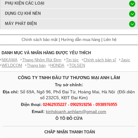
PHỤ KIỆN CÁC LOẠI
DỤNG CỤ KHÍ NÉN
MÁY PHÁT ĐIỆN
Chính sách bảo mật
|
Hướng dẫn mua hàng
|
Liên hệ
DANH MỤC VÀ NHÃN HÀNG ĐƯỢC YÊU THÍCH
NIKAWA
Thang Nhôm Rút Đơn
Tin tức
Chính sách bán sĩ
Jasic
WELDCOM
Thang bàn
HONDA
TOLSEN
CÔNG TY TNHH ĐẦU TƯ THƯƠNG MẠI ANH LÂM
Trụ sở chính:
Địa chỉ:
Số 69A, Ngõ 96, Phố Đại Từ, Hoàng Mai, Hà Nội (Đối diện
số 232C5, KĐT Đại Kim)
Điện thoại:
02462935227 - 0902919256 - 0938976955
Email:
kinhdoanh.anhlam@gmail.com
Ô TÔ ĐỖ CỬA
CHẤP NHẬN THANH TOÁN