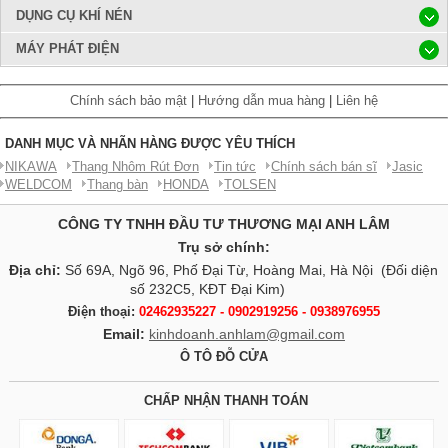
DỤNG CỤ KHÍ NÉN
MÁY PHÁT ĐIỆN
Chính sách bảo mật
|
Hướng dẫn mua hàng
|
Liên hệ
DANH MỤC VÀ NHÃN HÀNG ĐƯỢC YÊU THÍCH
NIKAWA
Thang Nhôm Rút Đơn
Tin tức
Chính sách bán sĩ
Jasic
WELDCOM
Thang bàn
HONDA
TOLSEN
CÔNG TY TNHH ĐẦU TƯ THƯƠNG MẠI ANH LÂM
Trụ sở chính:
Địa chỉ:
Số 69A, Ngõ 96, Phố Đại Từ, Hoàng Mai, Hà Nội (Đối diện
số 232C5, KĐT Đại Kim)
Điện thoại:
02462935227 - 0902919256 - 0938976955
Email:
kinhdoanh.anhlam@gmail.com
Ô TÔ ĐỖ CỬA
CHẤP NHẬN THANH TOÁN