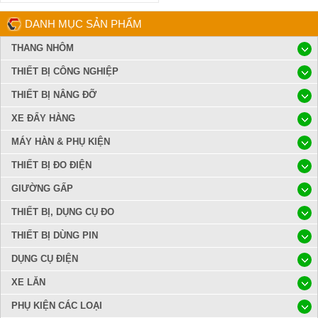
DANH MỤC SẢN PHẨM
THANG NHÔM
THIẾT BỊ CÔNG NGHIỆP
THIẾT BỊ NÂNG ĐỠ
XE ĐẨY HÀNG
MÁY HÀN & PHỤ KIỆN
THIẾT BỊ ĐO ĐIỆN
GIƯỜNG GẤP
THIẾT BỊ, DỤNG CỤ ĐO
THIẾT BỊ DÙNG PIN
DỤNG CỤ ĐIỆN
XE LĂN
PHỤ KIỆN CÁC LOẠI