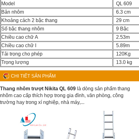
Model
QL 609
Bản nhôm
6.3 cm
Khoảng cách 2 bậc thang
29 cm
Số bậc thang nhôm
9 Bậc
Chiều cao chữ A
2.53m
Chiều cao chữ I
5.89m
Tải trọng cho phép
120Kg
Trọng lượng
13.0 kg
CHI TIẾT SẢN PHẨM
Thang nhôm trượt Nikita QL 609
là dòng sản phẩm thang
nhôm cao cấp thích hợp trong gia đình, văn phòng, công
trường hay trong xí nghiệp, nhà máy,...