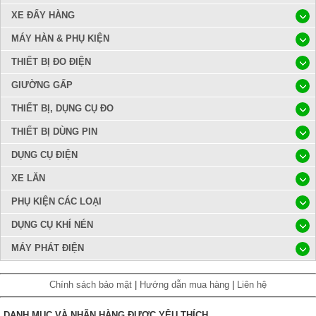
XE ĐẨY HÀNG
MÁY HÀN & PHỤ KIỆN
THIẾT BỊ ĐO ĐIỆN
GIƯỜNG GẤP
THIẾT BỊ, DỤNG CỤ ĐO
THIẾT BỊ DÙNG PIN
DỤNG CỤ ĐIỆN
XE LĂN
PHỤ KIỆN CÁC LOẠI
DỤNG CỤ KHÍ NÉN
MÁY PHÁT ĐIỆN
Chính sách bảo mật
|
Hướng dẫn mua hàng
|
Liên hệ
DANH MỤC VÀ NHÃN HÀNG ĐƯỢC YÊU THÍCH