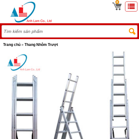
0
Trang chủ
»
Thang Nhôm Trượt