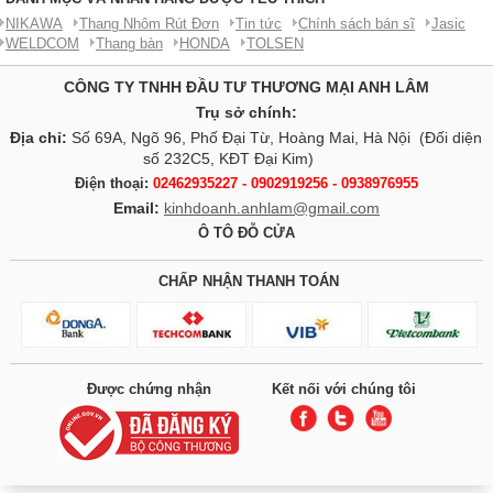
NIKAWA
Thang Nhôm Rút Đơn
Tin tức
Chính sách bán sĩ
Jasic
WELDCOM
Thang bàn
HONDA
TOLSEN
CÔNG TY TNHH ĐẦU TƯ THƯƠNG MẠI ANH LÂM
Trụ sở chính:
Địa chỉ:
Số 69A, Ngõ 96, Phố Đại Từ, Hoàng Mai, Hà Nội (Đối diện
số 232C5, KĐT Đại Kim)
Điện thoại:
02462935227 - 0902919256 - 0938976955
Email:
kinhdoanh.anhlam@gmail.com
Ô TÔ ĐỖ CỬA
CHẤP NHẬN THANH TOÁN
Được chứng nhận
Kết nối với chúng tôi