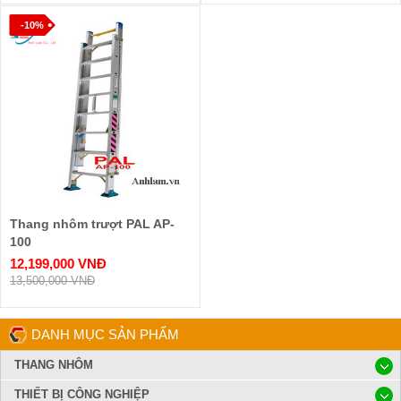
-10%
Thang nhôm trượt PAL AP-
100
12,199,000 VNĐ
13,500,000 VNĐ
DANH MỤC SẢN PHẨM
THANG NHÔM
THIẾT BỊ CÔNG NGHIỆP