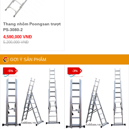
Thang nhôm Poongsan trượt
PS-3080-2
4,590,000 VNĐ
5,200,000 VNĐ
GỢI Ý SẢN PHẨM
-5%
-3%