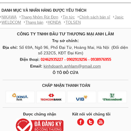
DANH MỤC VÀ NHÃN HÀNG ĐƯỢC YÊU THÍCH
NIKAWA
Thang Nhôm Rút Đơn
Tin tức
Chính sách bán sĩ
Jasic
WELDCOM
Thang bàn
HONDA
TOLSEN
CÔNG TY TNHH ĐẦU TƯ THƯƠNG MẠI ANH LÂM
Trụ sở chính:
Địa chỉ:
Số 69A, Ngõ 96, Phố Đại Từ, Hoàng Mai, Hà Nội (Đối diện
số 232C5, KĐT Đại Kim)
Điện thoại:
02462935227 - 0902919256 - 0938976955
Email:
kinhdoanh.anhlam@gmail.com
Ô TÔ ĐỖ CỬA
CHẤP NHẬN THANH TOÁN
Được chứng nhận
Kết nối với chúng tôi