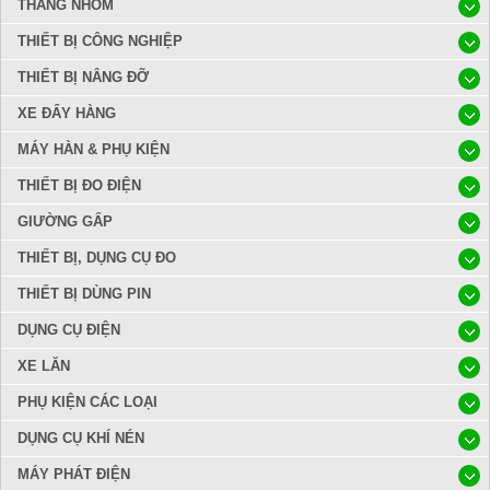
THANG NHÔM
THIẾT BỊ CÔNG NGHIỆP
THIẾT BỊ NÂNG ĐỠ
XE ĐẨY HÀNG
MÁY HÀN & PHỤ KIỆN
THIẾT BỊ ĐO ĐIỆN
GIƯỜNG GẤP
THIẾT BỊ, DỤNG CỤ ĐO
THIẾT BỊ DÙNG PIN
DỤNG CỤ ĐIỆN
XE LĂN
PHỤ KIỆN CÁC LOẠI
DỤNG CỤ KHÍ NÉN
MÁY PHÁT ĐIỆN