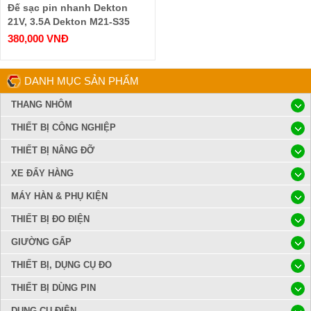
Đế sạc pin nhanh Dekton
21V, 3.5A Dekton M21-S35
380,000 VNĐ
DANH MỤC SẢN PHẨM
THANG NHÔM
THIẾT BỊ CÔNG NGHIỆP
THIẾT BỊ NÂNG ĐỠ
XE ĐẨY HÀNG
MÁY HÀN & PHỤ KIỆN
THIẾT BỊ ĐO ĐIỆN
GIƯỜNG GẤP
THIẾT BỊ, DỤNG CỤ ĐO
THIẾT BỊ DÙNG PIN
DỤNG CỤ ĐIỆN