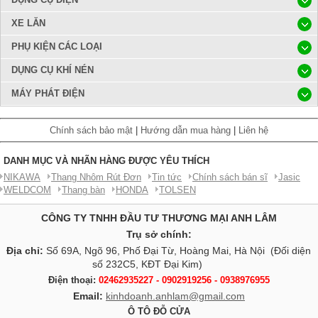
XE LĂN
PHỤ KIỆN CÁC LOẠI
DỤNG CỤ KHÍ NÉN
MÁY PHÁT ĐIỆN
Chính sách bảo mật
|
Hướng dẫn mua hàng
|
Liên hệ
DANH MỤC VÀ NHÃN HÀNG ĐƯỢC YÊU THÍCH
NIKAWA
Thang Nhôm Rút Đơn
Tin tức
Chính sách bán sĩ
Jasic
WELDCOM
Thang bàn
HONDA
TOLSEN
CÔNG TY TNHH ĐẦU TƯ THƯƠNG MẠI ANH LÂM
Trụ sở chính:
Địa chỉ:
Số 69A, Ngõ 96, Phố Đại Từ, Hoàng Mai, Hà Nội (Đối diện
số 232C5, KĐT Đại Kim)
Điện thoại:
02462935227 - 0902919256 - 0938976955
Email:
kinhdoanh.anhlam@gmail.com
Ô TÔ ĐỖ CỬA