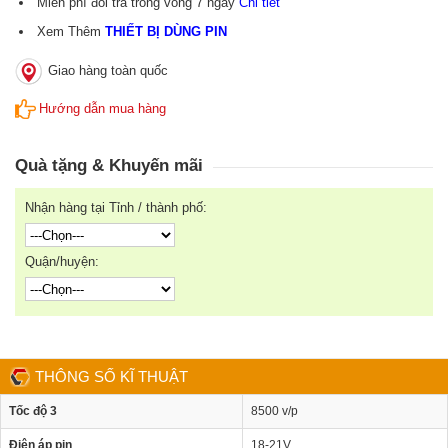
Miễn phí đổi trả trong vòng 7 ngày
Chi tiết
Xem Thêm
THIẾT BỊ DÙNG PIN
Giao hàng toàn quốc
Hướng dẫn mua hàng
Quà tặng & Khuyến mãi
Nhận hàng tại Tỉnh / thành phố:
Quận/huyện:
THÔNG SỐ KĨ THUẬT
Tốc độ 3
8500 v/p
Điện áp pin
18-21V