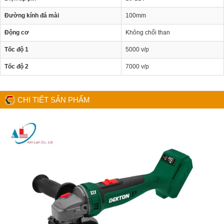
Đường kính đá mài
100mm
Động cơ
Không chổi than
Tốc độ 1
5000 v/p
Tốc độ 2
7000 v/p
CHI TIẾT SẢN PHẨM