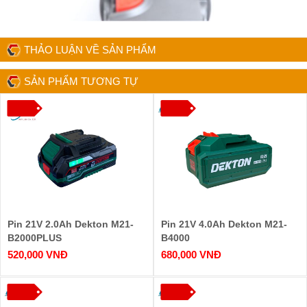
THẢO LUẬN VỀ SẢN PHẨM
SẢN PHẨM TƯƠNG TỰ
Pin 21V 2.0Ah Dekton M21-
Pin 21V 4.0Ah Dekton M21-
B2000PLUS
B4000
520,000 VNĐ
680,000 VNĐ