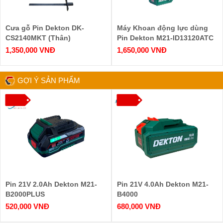
Cưa gỗ Pin Dekton DK-
Máy Khoan động lực dùng
CS2140MKT (Thân)
Pin Dekton M21-ID13120ATC
( Chưa Pin & Sạc )
1,350,000 VNĐ
1,650,000 VNĐ
GỢI Ý SẢN PHẨM
Pin 21V 2.0Ah Dekton M21-
Pin 21V 4.0Ah Dekton M21-
B2000PLUS
B4000
520,000 VNĐ
680,000 VNĐ