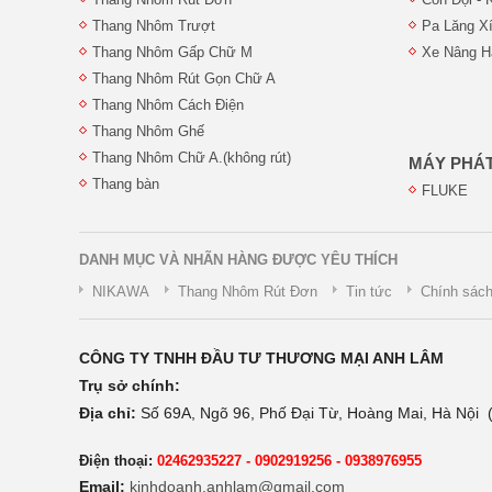
Thang Nhôm Trượt
Pa Lăng X
Thang Nhôm Gấp Chữ M
Xe Nâng Hà
Thang Nhôm Rút Gọn Chữ A
Thang Nhôm Cách Điện
Thang Nhôm Ghế
Thang Nhôm Chữ A.(không rút)
MÁY PHÁT
Thang bàn
FLUKE
DANH MỤC VÀ NHÃN HÀNG ĐƯỢC YÊU THÍCH
NIKAWA
Thang Nhôm Rút Đơn
Tin tức
Chính sách
CÔNG TY TNHH ĐẦU TƯ THƯƠNG MẠI ANH LÂM
Trụ sở chính:
Địa chỉ:
Số 69A, Ngõ 96, Phố Đại Từ, Hoàng Mai, Hà Nội (
Điện thoại:
02462935227 - 0902919256 - 0938976955
Email:
kinhdoanh.anhlam@gmail.com