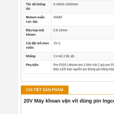
Tốc độ không
0-400/0-1500/min
tải:
Momen xoắn
45NM
cực đại:
Đầu kẹp mũi
0.8-10mm
khoan:
Cài đặt mô-men
15+1
xoắn:
Nhông
Cơ khí 2 tốc độ
Phụ kiện
Pin P20S Lithium-Ion 2.0Ah Với 2 gói pin 
Đèn LED báo nguồn pin Đóng gói bằng hộ
CHI TIẾT SẢN PHẨM
20V Máy khoan vặn vít dùng pin Ing