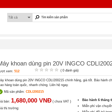
Máy khoan dùng pin 20V INGCO CDLI200
( 0 đánh giá)
ượt xem:
512
áy khoan dùng pin 20V INGCO CDLI200215 chính hãng, giá tốt. Bảo hành ch
iao hàng toàn quốc, nhanh chóng. Liên hệ ngay.
Mã sản phẩm:
CDLI200215
1,680,000 VNĐ
Bảo hành
6 tháng
t
iá bán:
(
chưa VAT
)
Miễn phí vận chuyể
iá thị trường:
Miễn phí đổi trả tro