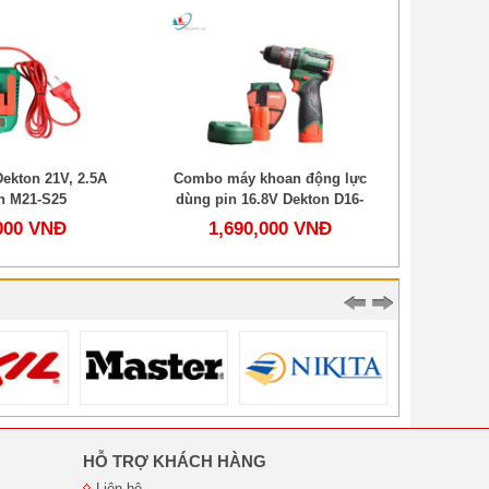
Dekton 21V, 2.5A
Combo máy khoan động lực
Máy C
n M21-S25
dùng pin 16.8V Dekton D16-
M21-CS
KB1055PRO
000 VNĐ
1,690,000 VNĐ
1,
HỖ TRỢ KHÁCH HÀNG
Liên hệ