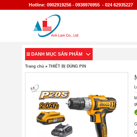
Hotline: 0902919256 - 0938976955 - 024 62935227
DANH MỤC SẢN PHẨM
Trang chủ
»
THIẾT BỊ DÙNG PIN
L
M
g
G
G