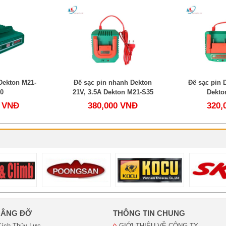
Dekton M21-
Đế sạc pin nhanh Dekton
Đế sạc pin 
0
21V, 3.5A Dekton M21-S35
Dekto
0 VNĐ
380,000 VNĐ
320,
 NÂNG ĐỠ
THÔNG TIN CHUNG
Kích Thủy Lực
GIỚI THIỆU VỀ CÔNG TY