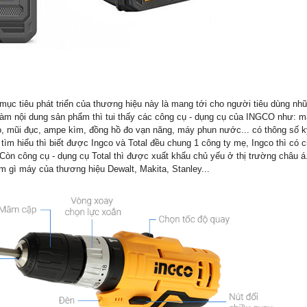
 mục tiêu phát triển của thương hiệu này là mang tới cho người tiêu dùng 
làm nội dung sản phẩm thì tui thấy các công cụ - dụng cụ của INGCO như: m
, mũi đục, ampe kìm, đồng hồ đo vạn năng, máy phun nước... có thông số kỹ
ìm hiểu thì biết được Ingco và Total đều chung 1 công ty mẹ, Ingco thì có 
 Còn công cụ - dụng cụ Total thì được xuất khẩu chủ yếu ở thị trường châu 
 gì máy của thương hiệu Dewalt, Makita, Stanley...