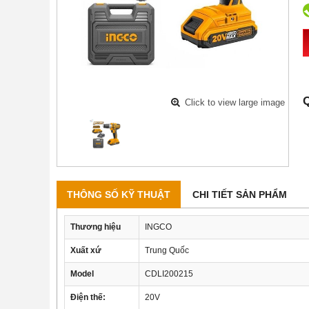
Q
Click to view large image
THÔNG SỐ KỸ THUẬT
CHI TIẾT SẢN PHẨM
Thương hiệu
INGCO
Xuất xứ
Trung Quốc
Model
CDLI200215
Điện thế:
20V