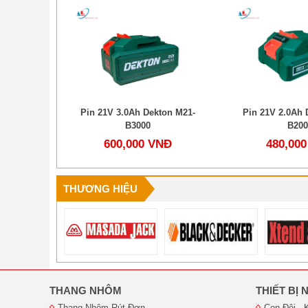
ton M21-
Pin 21V 3.0Ah Dekton M21-
Pin 21V 2.0Ah 
B3000
B200
NĐ
600,000 VNĐ
480,00
THƯƠNG HIỆU
THANG NHÔM
THIẾT BỊ
Thang Nhôm Rút Đơn
Con Đội - 