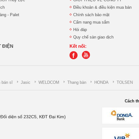
ích
Điều khoản & điều kiện mua bán
ng - Palet
Chính sách bảo mật
Cẩm nang mua sắm
Hỏi đáp
Quy chế sàn giao dịch
 ĐIỆN
Kết nối:
 bán sĩ
Jasic
WELDCOM
Thang bàn
HONDA
TOLSEN
Cách t
Đối diện số 232C5, KĐT Đại Kim)