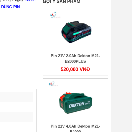
GỢI Ý SẢN PHẨM
Ị DÙNG PIN
Pin 21V 2.0Ah Dekton M21-
B2000PLUS
520,000 VNĐ
Pin 21V 4.0Ah Dekton M21-
B4000