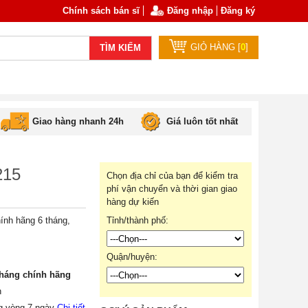
Chính sách bán sĩ
Đăng nhập
Đăng ký
GIỎ HÀNG [
0
]
TÌM KIẾM
Giao hàng nhanh 24h
Giá luôn tốt nhất
215
Chọn địa chỉ của bạn để kiểm tra
phí vận chuyển và thời gian giao
hàng dự kiến
ính hãng 6 tháng,
Tỉnh/thành phố:
Quận/huyện:
háng chính hãng
n
ng vòng 7 ngày
Chi tiết